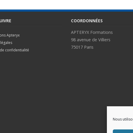
UIVRE
COORDONNÉES
APTERYX Formations
ions Apteryx
98 avenue de Villiers
légales
75017 Paris
 de confidentialité
Nous utilis