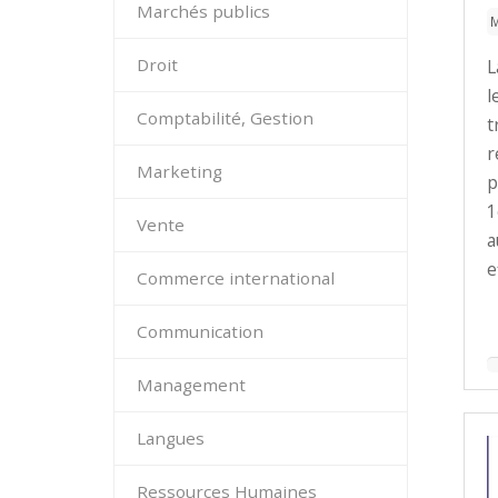
Marchés publics
M
Droit
L
l
Comptabilité, Gestion
t
r
Marketing
p
1
Vente
a
e
Commerce international
Communication
Management
Langues
Ressources Humaines