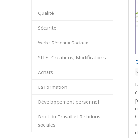
Qualité
Sécurité
Web : Réseaux Sociaux
SITE : Créations, Modifications…
Achats
M
D
La Formation
e
p
Développement personnel
u
C
Droit du Travail et Relations
i
sociales
d