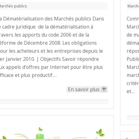
archés publics
March
a Dématérialisation des Marchés publics Dans
Comme
e cadre juridique de la dématérialisation à
March
ravers les apports du code 2006 et de la
de ma
éforme de Décembre 2008. Les obligations
démat
our les acheteurs et les entreprises depuis le
répon
er Janvier 2010. | Objectifs Savoir répondre
Publi
ux appels d’offres par Internet pour être plus
March
fficace et plus productif.…
march
crité
En savoir plus
+
et…