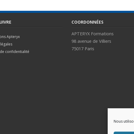
UIVRE
COORDONNÉES
APTERYX Formations
ions Apteryx
98 avenue de Villiers
légales
75017 Paris
 de confidentialité
Nous utilis