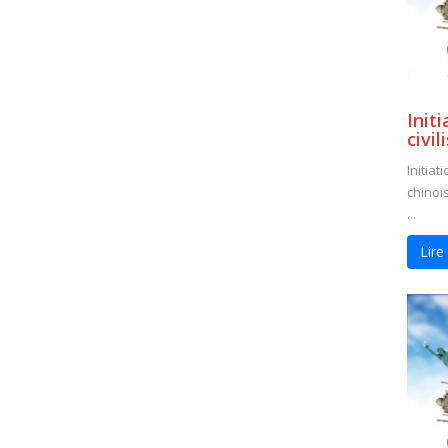
Init
civil
Initiat
chinoi
...
Lire