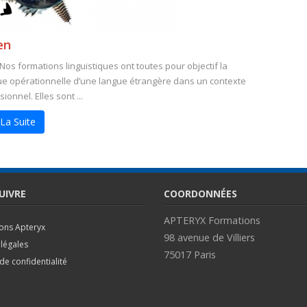
en
 Nos formations linguistiques ont toutes pour objectif la
ue opérationnelle d’une langue étrangère dans un contexte
ionnel. Elles sont ...
 La Suite
UIVRE
COORDONNÉES
APTERYX Formations
ions Apteryx
98 avenue de Villiers
légales
75017 Paris
 de confidentialité