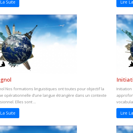
 La Suite
Lire La
gnol
Initia
ol Nos formations linguistiques ont toutes pour objectif la
Initiatio
ue opérationnelle d’une langue étrangère dans un contexte
approfond
ionnel. Elles sont ...
vocabulai
 La Suite
Lire La