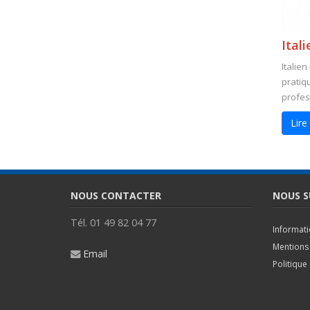
Itali
Italien
pratiq
profess
Lire
NOUS CONTACTER
NOUS S
Tél. 01 49 82 04 77
Informat
Mentions 
Email
Politique