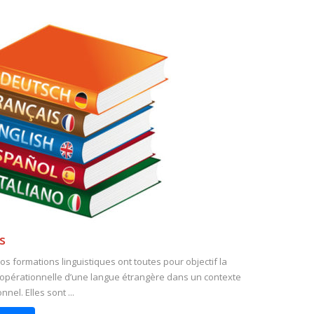
s
os formations linguistiques ont toutes pour objectif la
 opérationnelle d’une langue étrangère dans un contexte
nel. Elles sont ...