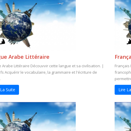
ue Arabe Littéraire
França
Arabe Littéraire Découvvir cette langue et sa civilisation. |
Français 
fs Acquérir le vocabulaire, la grammaire et l'écriture de
francoph
.
permettre
 La Suite
Lire La