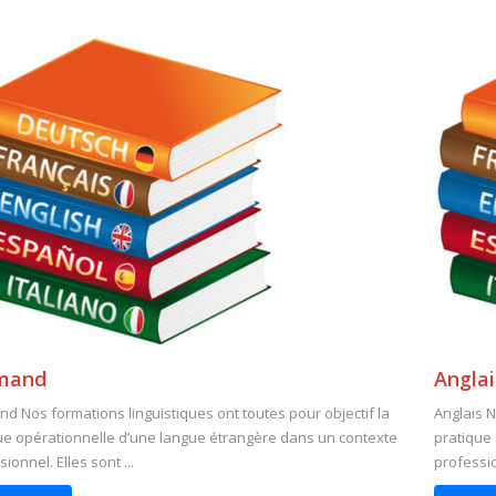
emand
Anglai
nd Nos formations linguistiques ont toutes pour objectif la
Anglais N
ue opérationnelle d’une langue étrangère dans un contexte
pratique
ionnel. Elles sont ...
profession