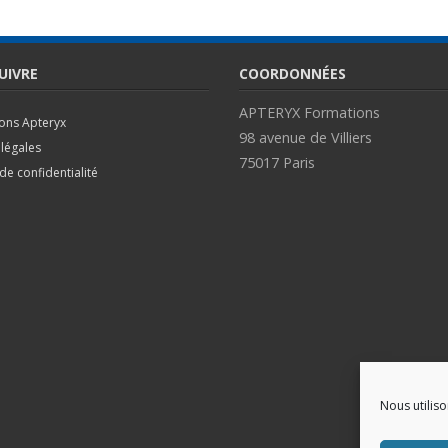
UIVRE
COORDONNÉES
APTERYX Formations
ions Apteryx
98 avenue de Villiers
légales
75017 Paris
 de confidentialité
Nous utilis