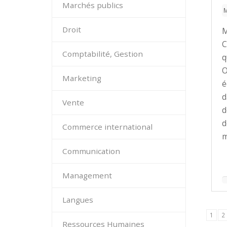
Marchés publics
Droit
M
C
Comptabilité, Gestion
q
O
Marketing
é
d
Vente
d
d
Commerce international
m
Communication
Management
Langues
1
2
Ressources Humaines