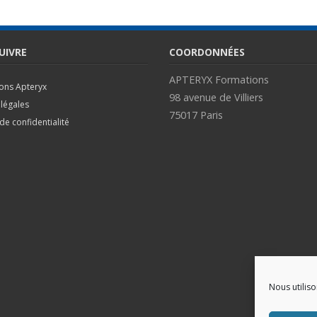
UIVRE
COORDONNÉES
APTERYX Formations
ions Apteryx
98 avenue de Villiers
légales
75017 Paris
 de confidentialité
Nous utilis