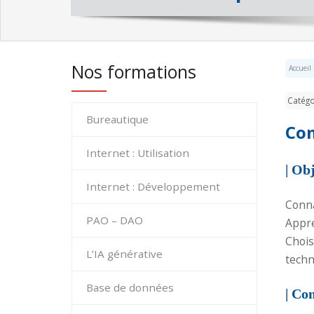
Nos formations
Accueil
Catégo
Bureautique
Com
Internet : Utilisation
| Obj
Internet : Développement
Conna
PAO – DAO
Appre
Chois
L’IA générative
techn
Base de données
| Co