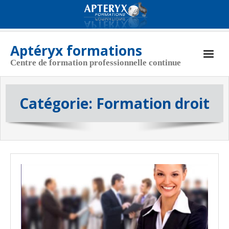
Aptéryx formations
Centre de formation professionnelle continue
Aptéryx Formations
Catégorie:
Formation droit
Coordonnées
Actualités
Nos formations
CGV
Politique de cookies (UE)