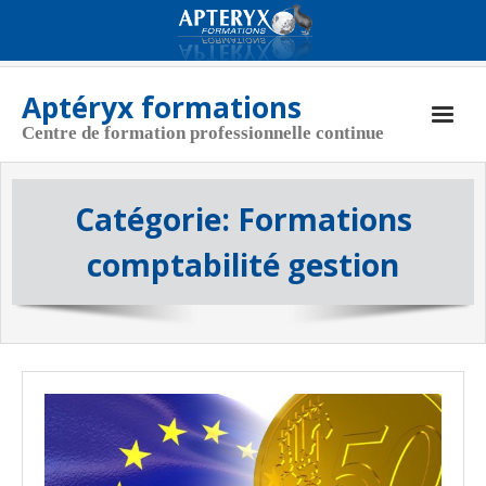
Aptéryx formations
Centre de formation professionnelle continue
Aptéryx Formations
Catégorie:
Formations
Coordonnées
comptabilité gestion
Actualités
Nos formations
CGV
Politique de cookies (UE)